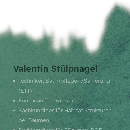
Valentin Stülpnagel
Techniker, Baumpflege- /Sanierung
(ETT)
European Treeworker
Sachkundiger für Habitat Strukturen
bei Bäumen
Sachkundiger für PSA gem. BGR