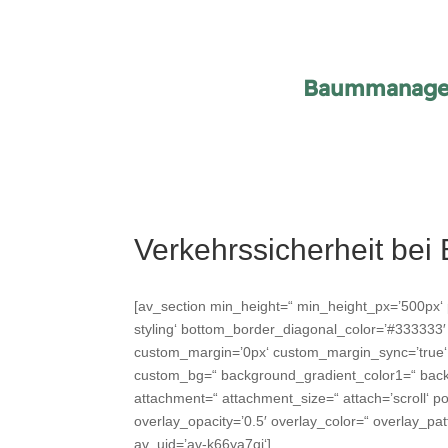
Baummanage
Verkehrssicherheit be
[av_section min_height=“ min_height_px=’500px‘ 
styling‘ bottom_border_diagonal_color=’#333333
custom_margin=’0px‘ custom_margin_sync=’true‘ 
custom_bg=“ background_gradient_color1=“ backg
attachment=“ attachment_size=“ attach=’scroll‘ pos
overlay_opacity=’0.5′ overlay_color=“ overlay_p
av_uid=’av-k66ya7qi‘]