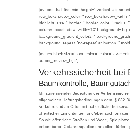
[av_one_half first min_height=“ vertical_align
row_boxshadow_color=“ row_boxshadow_width=’10‘ 
highlight_size=“ border=“ border_color=“ radiu
column_boxshadow_width=’10‘ background=’bg_co
background_gradient_color2=“ background_gradient
background_repeat=’no-repeat‘ animation=“ mobil
[av_textblock size=“ font_color=“ color=“ av-medi
admin_preview_bg=“]
Verkehrssicherheit be
Baumkontrolle, Baumgutac
Mit zunehmender Bedeutung der
Verkehrssiche
allgemeinen Haftungsbedingungen gem. § 832 BGB 
Verkehrs und an Orten mit hoher Sicherheitserw
öffentlicher Einrichtungen und/aber auch privat
So wie öffentliche Straßen und Wege, Spielplätz
erkennbaren Gefahrenquellen darstellen dürfen, g