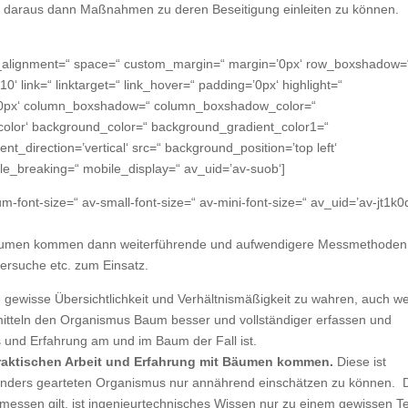
. daraus dann Maßnahmen zu deren Beseitigung einleiten zu können.
al_alignment=“ space=“ custom_margin=“ margin=’0px‘ row_boxshadow=
link=“ linktarget=“ link_hover=“ padding=’0px‘ highlight=“
s=’0px‘ column_boxshadow=“ column_boxshadow_color=“
lor‘ background_color=“ background_gradient_color1=“
_direction=’vertical‘ src=“ background_position=’top left‘
e_breaking=“ mobile_display=“ av_uid=’av-suob‘]
um-font-size=“ av-small-font-size=“ av-mini-font-size=“ av_uid=’av-jt1k
Bäumen kommen dann weiterführende und aufwendigere Messmethoden
rsuche etc. zum Einsatz.
 gewisse Übersichtlichkeit und Verhältnismäßigkeit zu wahren, auch w
itteln den Organismus Baum besser und vollständiger erfassen und
is und Erfahrung am und im Baum der Fall ist.
praktischen Arbeit und Erfahrung mit Bäumen kommen.
Diese ist
anders gearteten Organismus nur annährend einschätzen zu können. 
ermessen gilt, ist ingenieurtechnisches Wissen nur zu einem gewissen Te