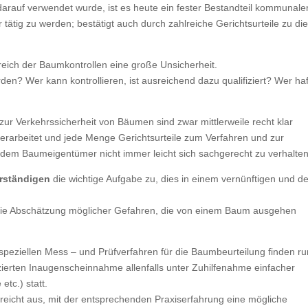
rauf verwendet wurde, ist es heute ein fester Bestandteil kommunale
 tätig zu werden; bestätigt auch durch zahlreiche Gerichtsurteile zu d
eich der Baumkontrollen eine große Unsicherheit.
den? Wer kann kontrollieren, ist ausreichend dazu qualifiziert? Wer haf
r Verkehrssicherheit von Bäumen sind zwar mittlerweile recht klar
n erarbeitet und jede Menge Gerichtsurteile zum Verfahren und zur
dem Baumeigentümer nicht immer leicht sich sachgerecht zu verhalten
rständigen
die wichtige Aufgabe zu, dies in einem vernünftigen und de
r die Abschätzung möglicher Gefahren, die von einem Baum ausgehen
peziellen Mess – und Prüfverfahren für die Baumbeurteilung finden r
fizierten Inaugenscheinnahme allenfalls unter Zuhilfenahme einfacher
etc.) statt.
 reicht aus, mit der entsprechenden Praxiserfahrung eine mögliche