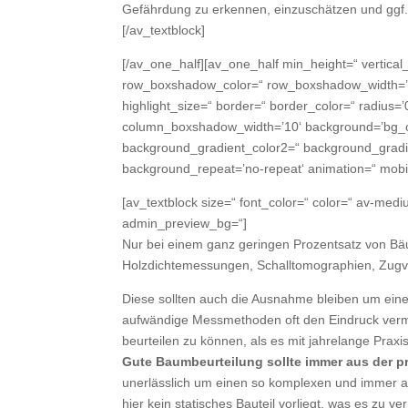
Gefährdung zu erkennen, einzuschätzen und ggf
[/av_textblock]
[/av_one_half][av_one_half min_height=“ vertic
row_boxshadow_color=“ row_boxshadow_width=’10‘ 
highlight_size=“ border=“ border_color=“ radiu
column_boxshadow_width=’10‘ background=’bg_co
background_gradient_color2=“ background_gradient
background_repeat=’no-repeat‘ animation=“ mobil
[av_textblock size=“ font_color=“ color=“ av-medi
admin_preview_bg=“]
Nur bei einem ganz geringen Prozentsatz von 
Holzdichtemessungen, Schalltomographien, Zugve
Diese sollten auch die Ausnahme bleiben um eine
aufwändige Messmethoden oft den Eindruck verm
beurteilen zu können, als es mit jahrelange Prax
Gute Baumbeurteilung sollte immer aus der 
unerlässlich um einen so komplexen und immer 
hier kein statisches Bauteil vorliegt, was es zu v