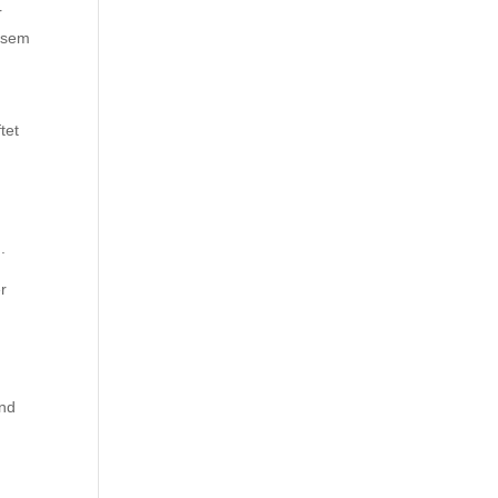
r
iesem
tet
.
r
und