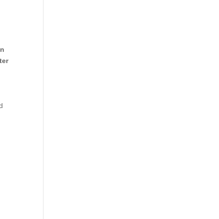
n
en
ter
d