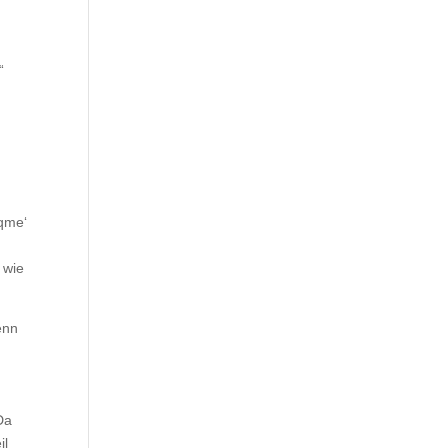
“
0qme‘
 wie
enn
Da
il