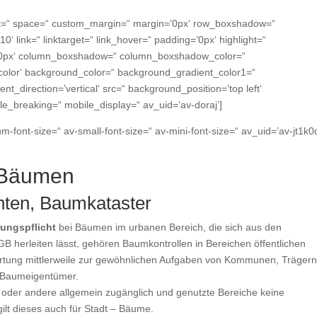
ment=“ space=“ custom_margin=“ margin=’0px‘ row_boxshadow=“
link=“ linktarget=“ link_hover=“ padding=’0px‘ highlight=“
s=’0px‘ column_boxshadow=“ column_boxshadow_color=“
lor‘ background_color=“ background_gradient_color1=“
_direction=’vertical‘ src=“ background_position=’top left‘
e_breaking=“ mobile_display=“ av_uid=’av-doraj‘]
um-font-size=“ av-small-font-size=“ av-mini-font-size=“ av_uid=’av-jt1k
i Bäumen
hten, Baumkataster
rungspflicht
bei Bäumen im urbanen Bereich, die sich aus den
herleiten lässt, gehören Baumkontrollen in Bereichen öffentlichen
artung mittlerweile zur gewöhnlichen Aufgaben von Kommunen, Träger
er Baumeigentümer.
e oder andere allgemein zugänglich und genutzte Bereiche keine
ilt dieses auch für Stadt – Bäume.