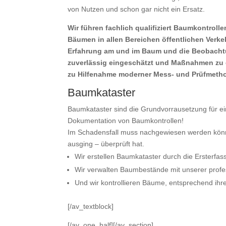
von Nutzen und schon gar nicht ein Ersatz.
Wir führen fachlich qualifiziert Baumkontro
Bäumen in allen Bereichen öffentlichen Verke
Erfahrung am und im Baum und die Beobacht
zuverlässig eingeschätzt und Maßnahmen zu 
zu
Hilfenahme moderner Mess- und Prüfmeth
Baumkataster
Baumkataster sind die Grundvorrausetzung für e
Dokumentation von Baumkontrollen!
Im Schadensfall muss nachgewiesen werden könn
ausging – überprüft hat.
Wir erstellen Baumkataster durch die Ersterf
Wir verwalten Baumbestände mit unserer profe
Und wir kontrollieren Bäume, entsprechend ihrer
[/av_textblock]
[/av_one_half][/av_section]