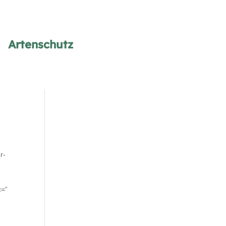
Artenschutz
r-
c=“