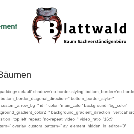
ment
i Bäumen
padding=’default‘ shadow=’no-border-styling‘ bottom_border=’no-borde
′ bottom_border_diagonal_direction=“ bottom_border_style=“
custom_arrow_bg=“ id=“ color=’main_color‘ background=’bg_color‘
round_gradient_color2=“ background_gradient_direction=’vertical‘ sr
ition=’top left‘ repeat=’no-repeat‘ video=“ video_ratio=’16:9′
attern=“ overlay_custom_pattern=“ av_element_hidden_in_editor=’0′